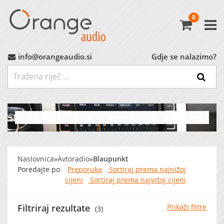
0
Avtoradio
Avtozvočniki
info@orangeaudio.si
Gdje se nalazimo?
Ojačevalci
Nizkotonci
MP3 Vmesniki
Naslovnica
»
Avtoradio
»
Blaupunkt
Montažni Material
Poredajte po
Preporuka
Sortiraj prema najnižoj
cijeni
Sortiraj prema najvišoj cijeni
Ostalo
Filtriraj rezultate
Prikaži filtre
(3)
MARKET (do -60%)