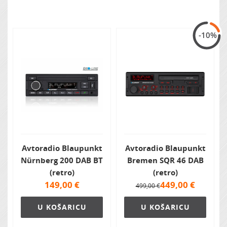
Zvočna izolacija
-10%
Avtoradio Blaupunkt
Avtoradio Blaupunkt
Nürnberg 200 DAB BT
Bremen SQR 46 DAB
(retro)
(retro)
149,00
€
449,00
€
499,00 €
U KOŠARICU
U KOŠARICU