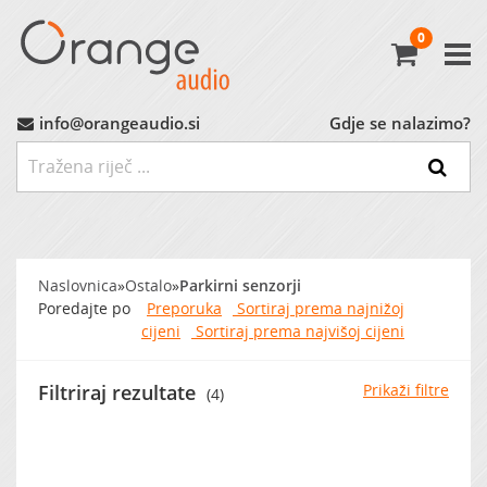
0
Avtoradio
Avtozvočniki
info@orangeaudio.si
Gdje se nalazimo?
Ojačevalci
Nizkotonci
Naslovnica
»
Ostalo
»
Parkirni senzorji
MP3 Vmesniki
Poredajte po
Preporuka
Sortiraj prema najnižoj
cijeni
Sortiraj prema najvišoj cijeni
Montažni Material
Filtriraj rezultate
Prikaži filtre
(4)
Ostalo
MARKET (do -60%)