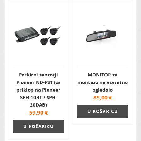
Zvočna izolacija
Parkirni senzorji
MONITOR za
Pioneer ND-PS1 (za
montažo na vzvratno
priklop na Pioneer
ogledalo
89,00
€
SPH-10BT / SPH-
20DAB)
U KOŠARICU
59,90
€
U KOŠARICU