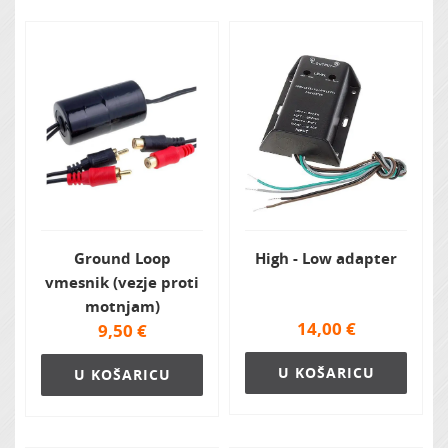
Zvočna izolacija
Ground Loop
High - Low adapter
vmesnik (vezje proti
motnjam)
14,00
€
9,50
€
U KOŠARICU
U KOŠARICU