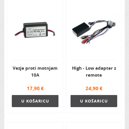
Vezje proti motnjam
High - Low adapter z
10A
remote
17,90
€
24,90
€
U KOŠARICU
U KOŠARICU