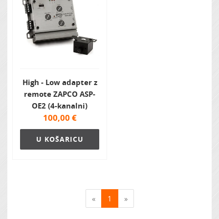
High - Low adapter z
remote ZAPCO ASP-
OE2 (4-kanalni)
100,00
€
U KOŠARICU
«
1
»