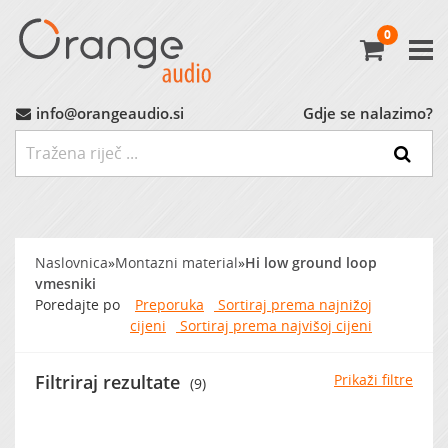
0
Avtoradio
Avtozvočniki
info@orangeaudio.si
Gdje se nalazimo?
Ojačevalci
Nizkotonci
Naslovnica
»
Montazni material
»
Hi low ground loop
MP3 Vmesniki
vmesniki
Poredajte po
Preporuka
Sortiraj prema najnižoj
cijeni
Sortiraj prema najvišoj cijeni
Montažni Material
Filtriraj rezultate
Prikaži filtre
(9)
Ostalo
MARKET (do -60%)