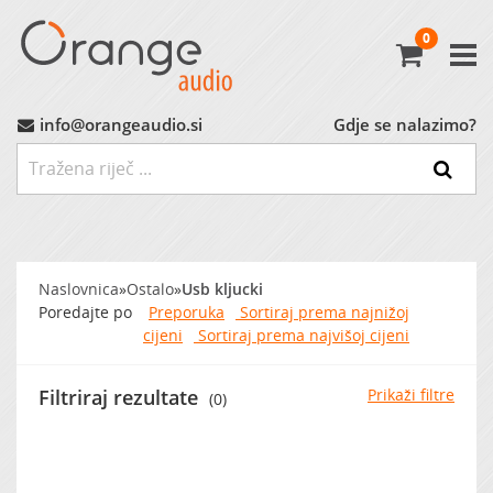
0
Avtoradio
Avtozvočniki
info@orangeaudio.si
Gdje se nalazimo?
Ojačevalci
Nizkotonci
Naslovnica
»
Ostalo
»
Usb kljucki
MP3 Vmesniki
Poredajte po
Preporuka
Sortiraj prema najnižoj
cijeni
Sortiraj prema najvišoj cijeni
Montažni Material
Filtriraj rezultate
Prikaži filtre
(0)
Ostalo
MARKET (do -60%)