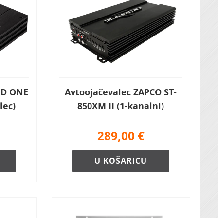
x D ONE
Avtoojačevalec ZAPCO ST-
lec)
850XM II (1-kanalni)
289,00
€
U KOŠARICU