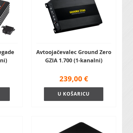
egade
Avtoojačevalec Ground Zero
ni)
GZIA 1.700 (1-kanalni)
239,00
€
U KOŠARICU