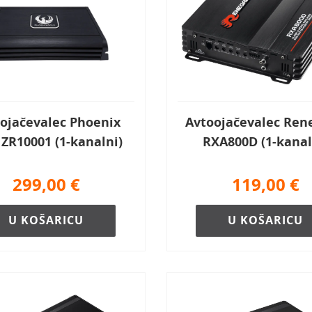
ojačevalec Phoenix
Avtoojačevalec Ren
 ZR10001 (1-kanalni)
RXA800D (1-kanal
299,00
€
119,00
€
U KOŠARICU
U KOŠARICU