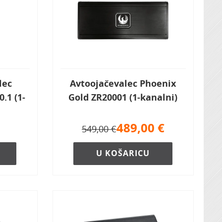
lec
Avtoojačevalec Phoenix
.1 (1-
Gold ZR20001 (1-kanalni)
489,00
€
549,00 €
U KOŠARICU