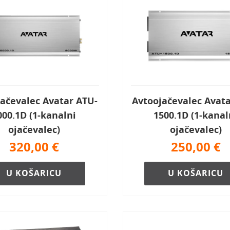
ačevalec Avatar ATU-
Avtoojačevalec Avat
000.1D (1-kanalni
1500.1D (1-kanal
ojačevalec)
ojačevalec)
320,00
€
250,00
€
U KOŠARICU
U KOŠARICU