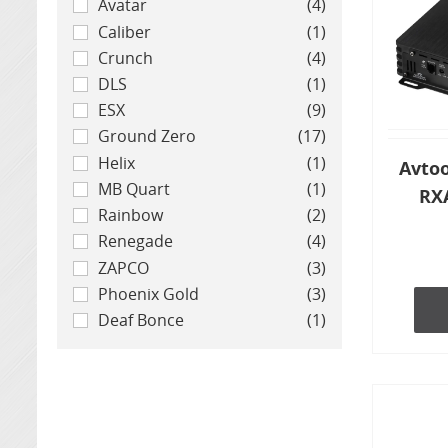
Avatar
(4)
Caliber
(1)
Crunch
(4)
DLS
(1)
ESX
(9)
Ground Zero
(17)
Helix
(1)
Avto
MB Quart
(1)
RXA
Rainbow
(2)
Renegade
(4)
ZAPCO
(3)
Phoenix Gold
(3)
Deaf Bonce
(1)