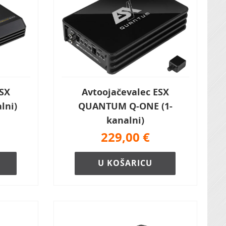
ESX
Avtoojačevalec ESX
lni)
QUANTUM Q-ONE (1-
kanalni)
229,00
€
U KOŠARICU