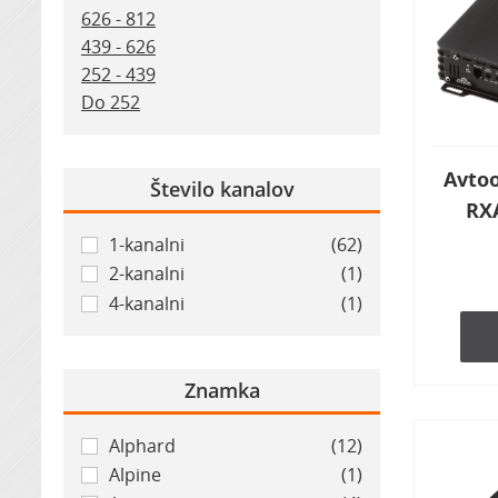
626 - 812
439 - 626
252 - 439
Do 252
Avto
Število kanalov
RXA
1-kanalni
(62)
2-kanalni
(1)
4-kanalni
(1)
Znamka
Alphard
(12)
Alpine
(1)