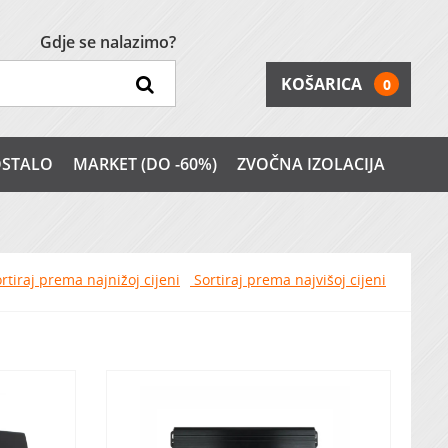
Gdje se nalazimo?
KOŠARICA
0
STALO
MARKET (DO -60%)
ZVOČNA IZOLACIJA
rtiraj prema najnižoj cijeni
Sortiraj prema najvišoj cijeni