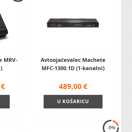
ne MRV-
Avtoojačevalec Machete
)
MFC-1300.1D (1-kanalni)
€
489,00
€
U KOŠARICU
-9%