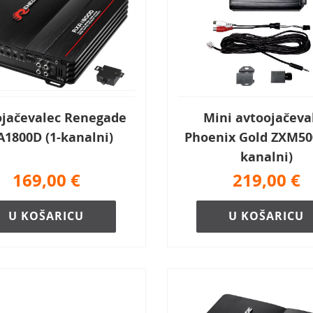
ojačevalec Renegade
Mini avtoojačeva
1800D (1-kanalni)
Phoenix Gold ZXM500
kanalni)
169,00
€
219,00
€
U KOŠARICU
U KOŠARICU