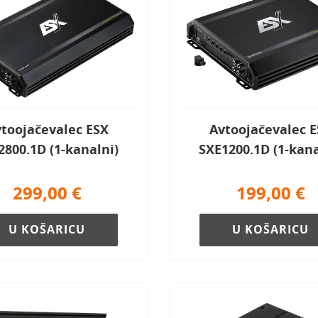
toojačevalec ESX
Avtoojačevalec 
2800.1D (1-kanalni)
SXE1200.1D (1-kana
299,00
€
199,00
€
U KOŠARICU
U KOŠARICU