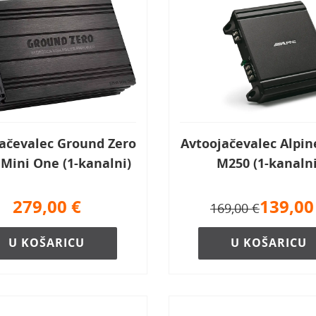
ačevalec Ground Zero
Avtoojačevalec Alpi
Mini One (1-kanalni)
M250 (1-kanalni
279,00
€
139,00
169,00 €
U KOŠARICU
U KOŠARICU