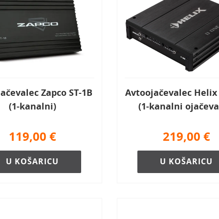
jačevalec Zapco ST-1B
Avtoojačevalec Heli
(1-kanalni)
(1-kanalni ojačeva
119,00
€
219,00
€
U KOŠARICU
U KOŠARICU