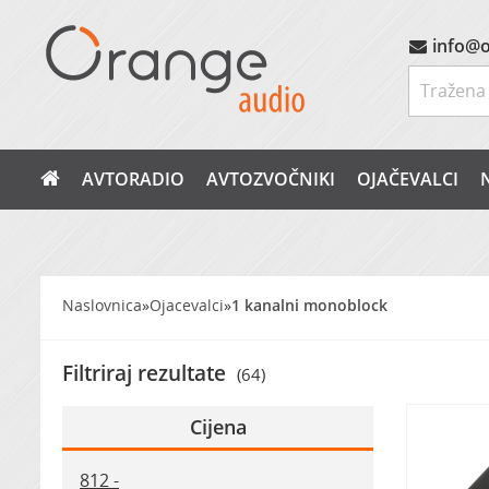
info@o
AVTORADIO
AVTOZVOČNIKI
OJAČEVALCI
Naslovnica
»
Ojacevalci
»
1 kanalni monoblock
Filtriraj rezultate
(64)
Cijena
812 -