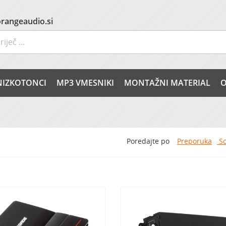
rangeaudio.si
NIZKOTONCI
MP3 VMESNIKI
MONTAŽNI MATERIAL
O
Poredajte po
Preporuka
So