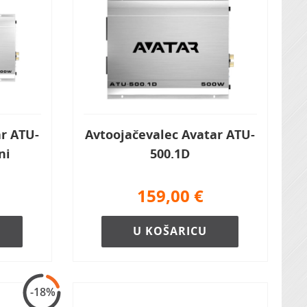
ar ATU-
Avtoojačevalec Avatar ATU-
ni
500.1D
159,00
€
U KOŠARICU
-18%