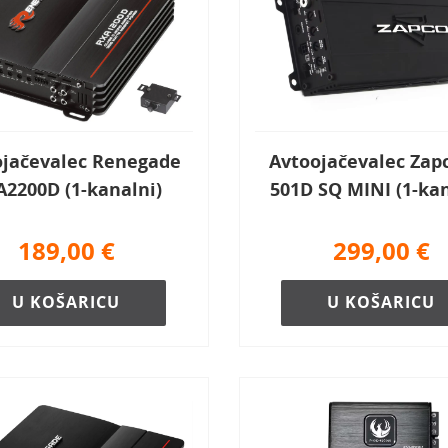
ojačevalec Renegade
Avtoojačevalec Zapc
2200D (1-kanalni)
501D SQ MINI (1-kan
189,00
€
299,00
€
U KOŠARICU
U KOŠARICU