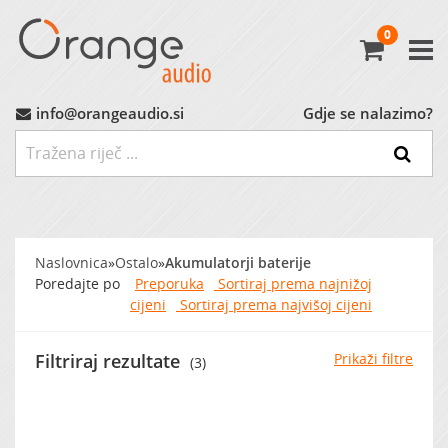
0
Avtoradio
Avtozvočniki
info@orangeaudio.si
Gdje se nalazimo?
Ojačevalci
Nizkotonci
Naslovnica
»
Ostalo
»
Akumulatorji baterije
MP3 Vmesniki
Poredajte po
Preporuka
Sortiraj prema najnižoj
cijeni
Sortiraj prema najvišoj cijeni
Montažni Material
Filtriraj rezultate
Prikaži filtre
(3)
Ostalo
MARKET (do -60%)