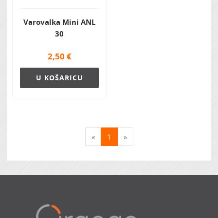
Varovalka Mini ANL
30
2,50
€
U KOŠARICU
«
1
»