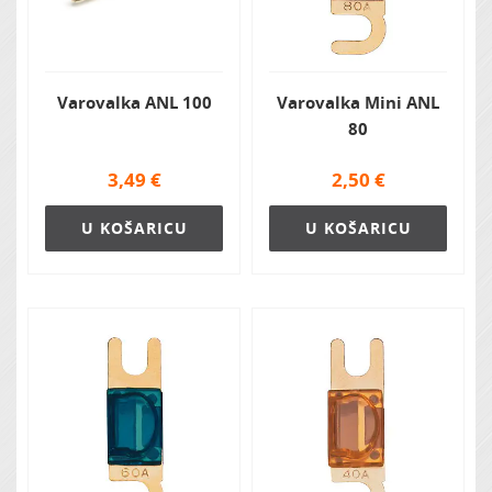
Varovalka ANL 100
Varovalka Mini ANL
80
3,49
€
2,50
€
U KOŠARICU
U KOŠARICU