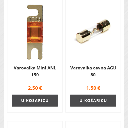
Zvočna izolacija
Varovalka Mini ANL
Varovalka cevna AGU
150
80
2,50
€
1,50
€
U KOŠARICU
U KOŠARICU