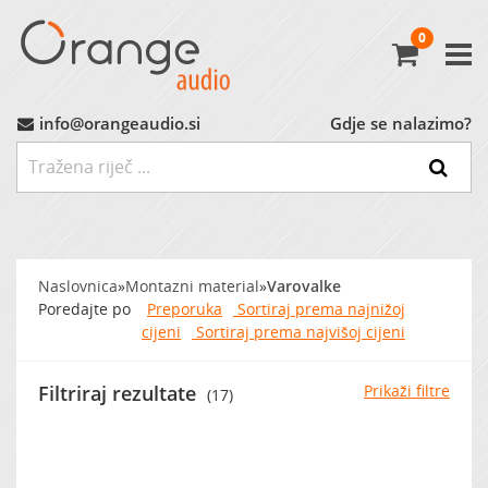
0
Avtoradio
Avtozvočniki
info@orangeaudio.si
Gdje se nalazimo?
Ojačevalci
Nizkotonci
Naslovnica
»
Montazni material
»
Varovalke
MP3 Vmesniki
Poredajte po
Preporuka
Sortiraj prema najnižoj
cijeni
Sortiraj prema najvišoj cijeni
Montažni Material
Filtriraj rezultate
Prikaži filtre
(17)
Ostalo
MARKET (do -60%)