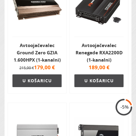
Avtoojačevalec
Avtoojačevalec
Ground Zero GZIA
Renegade RXA2200D
1.600HPX (1-kanalni)
(1-kanalni)
179,00
€
189,00
€
215,00 €
U KOŠARICU
U KOŠARICU
-5%