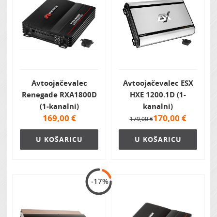
Avtoojačevalec
Avtoojačevalec ESX
Renegade RXA1800D
HXE 1200.1D (1-
(1-kanalni)
kanalni)
169,00
€
170,00
€
179,00 €
U KOŠARICU
U KOŠARICU
-17%