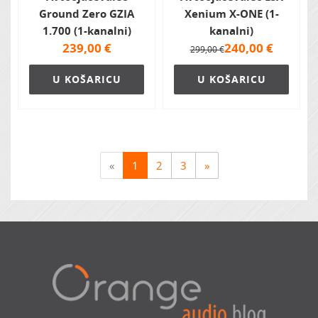
Ground Zero GZIA
Xenium X-ONE (1-
1.700 (1-kanalni)
kanalni)
239,00
€
240,00
€
299,00 €
U KOŠARICU
U KOŠARICU
«
1
2
3
»