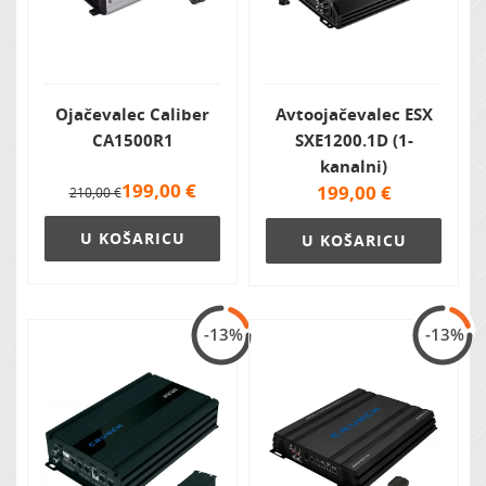
Ojačevalec Caliber
Avtoojačevalec ESX
CA1500R1
SXE1200.1D (1-
kanalni)
199,00
€
199,00
€
210,00 €
U KOŠARICU
U KOŠARICU
-13%
-13%