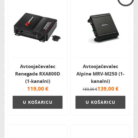
Avtoojačevalec
Avtoojačevalec
Renegade RXA800D
Alpine MRV-M250 (1-
(1-kanalni)
kanalni)
119,00
€
139,00
€
169,00 €
U KOŠARICU
U KOŠARICU