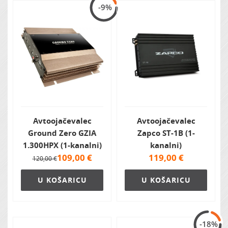
-9%
Zvočna izolacija
Avtoojačevalec
Avtoojačevalec
Ground Zero GZIA
Zapco ST-1B (1-
1.300HPX (1-kanalni)
kanalni)
109,00
€
119,00
€
120,00 €
U KOŠARICU
U KOŠARICU
-18%