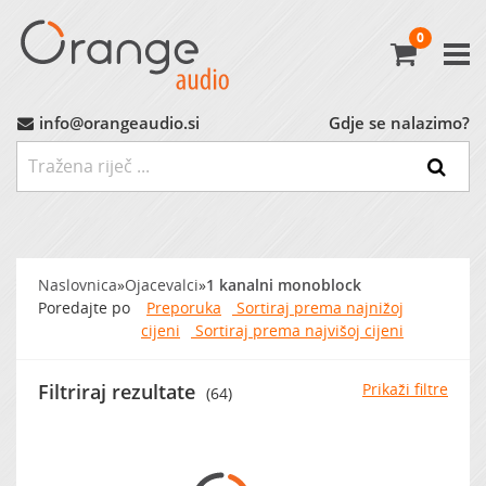
0
Avtoradio
Avtozvočniki
info@orangeaudio.si
Gdje se nalazimo?
Ojačevalci
Nizkotonci
Naslovnica
»
Ojacevalci
»
1 kanalni monoblock
MP3 Vmesniki
Poredajte po
Preporuka
Sortiraj prema najnižoj
cijeni
Sortiraj prema najvišoj cijeni
Montažni Material
Filtriraj rezultate
Prikaži filtre
(64)
Ostalo
MARKET (do -60%)