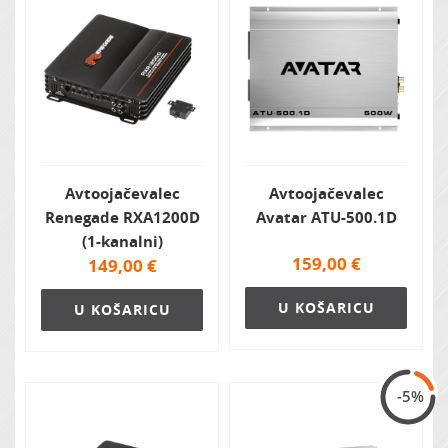
Avtoojačevalec
Avtoojačevalec
Renegade RXA1200D
Avatar ATU-500.1D
(1-kanalni)
159,00
€
149,00
€
U KOŠARICU
U KOŠARICU
-5%