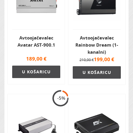
Avtoojačevalec
Avtoojačevalec
Avatar AST-900.1
Rainbow Dream (1-
kanalni)
189,00
€
199,00
€
210,00 €
U KOŠARICU
U KOŠARICU
-5%