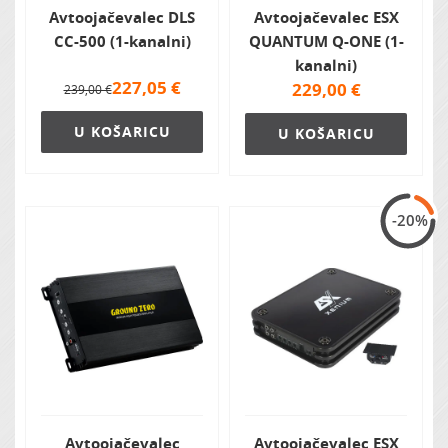
Avtoojačevalec DLS
Avtoojačevalec ESX
CC-500 (1-kanalni)
QUANTUM Q-ONE (1-
kanalni)
227,05
€
229,00
€
239,00 €
U KOŠARICU
U KOŠARICU
-20%
Avtoojačevalec
Avtoojačevalec ESX