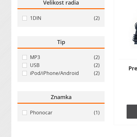
Velikost radia
1DIN
(2)
Tip
MP3
(2)
USB
(2)
Pr
iPod/iPhone/Android
(2)
Znamka
Phonocar
(1)