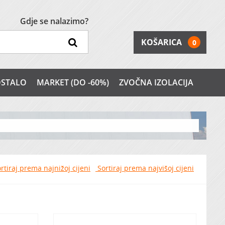
Gdje se nalazimo?
KOŠARICA
0
STALO
MARKET (DO -60%)
ZVOČNA IZOLACIJA
rtiraj prema najnižoj cijeni
Sortiraj prema najvišoj cijeni