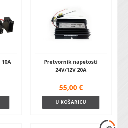
 10A
Pretvornik napetosti
24V/12V 20A
55,00
€
U KOŠARICU
-5%