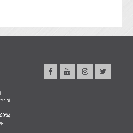
i
erial
-60%)
ija