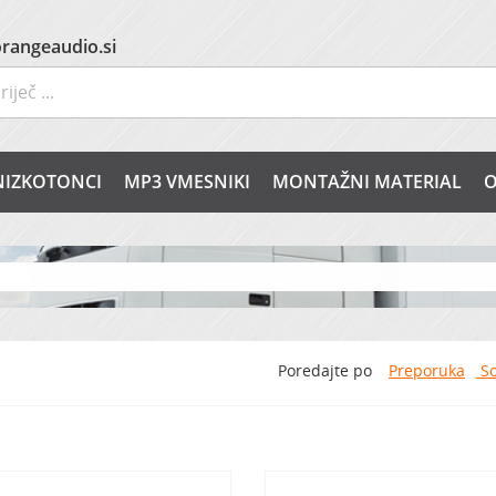
rangeaudio.si
NIZKOTONCI
MP3 VMESNIKI
MONTAŽNI MATERIAL
O
Poredajte po
Preporuka
So