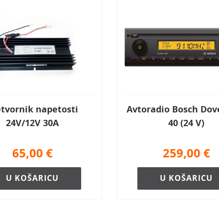
etvornik napetosti
Avtoradio Bosch Dov
24V/12V 30A
40 (24 V)
65,00
€
259,00
€
U KOŠARICU
U KOŠARICU