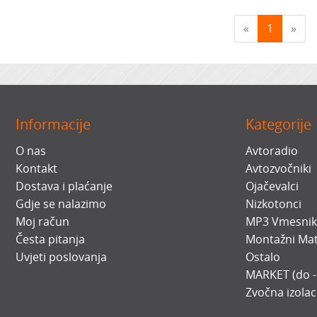
«
1
»
Informacije
Kategorije
O nas
Avtoradio
Kontakt
Avtozvočniki
Dostava i plaćanje
Ojačevalci
Gdje se nalazimo
Nizkotonci
Moj račun
MP3 Vmesnik
Česta pitanja
Montažni Mat
Uvjeti poslovanja
Ostalo
MARKET (do 
Zvočna izolac