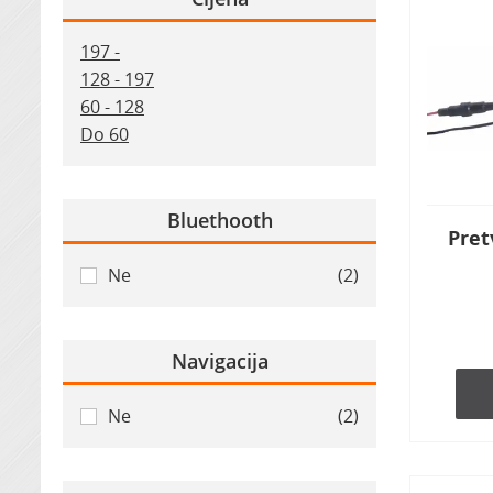
197 -
128 - 197
60 - 128
Do 60
Bluethooth
Pret
Ne
(2)
Navigacija
Ne
(2)