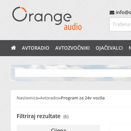
info@o
AVTORADIO
AVTOZVOČNIKI
OJAČEVALCI
Naslovnica
»
Avtoradio
»
Program za 24v vozila
Filtriraj rezultate
(6)
Cijena