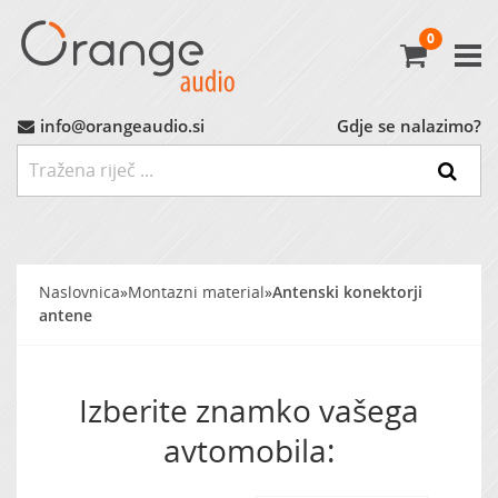
0
Avtoradio
Avtozvočniki
info@orangeaudio.si
Gdje se nalazimo?
Ojačevalci
Nizkotonci
Naslovnica
»
Montazni material
»
Antenski konektorji
MP3 Vmesniki
antene
Montažni Material
Izberite znamko vašega
Ostalo
avtomobila:
MARKET (do -60%)