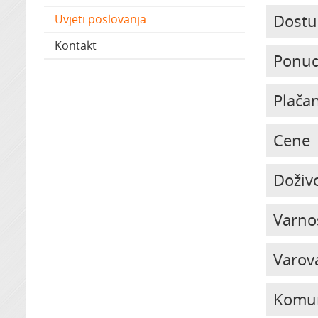
Dostu
Uvjeti poslovanja
Kontakt
Ponud
Plača
Cene
Doživ
Varno
Varov
Komun