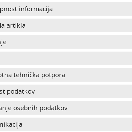
pnost informacija
a artikla
nje
otna tehnička potpora
st podatkov
anje osebnih podatkov
ikacija