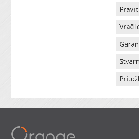
Pravic
Vračil
Garan
Stvar
Pritož