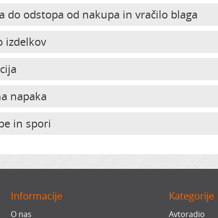
a do odstopa od nakupa in vračilo blaga
o izdelkov
cija
na napaka
be in spori
Informacije
Kategorije
O nas
Avtoradio