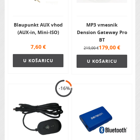
Blaupunkt AUX vhod
MP3 vmesnik
(AUX-in, Mini-ISO)
Dension Gateway Pro
BT
7,60
€
179,00
€
219,00 €
U KOŠARICU
U KOŠARICU
-16%