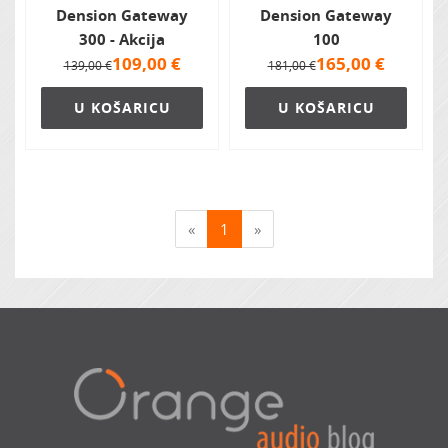
Dension Gateway
Dension Gateway
300 - Akcija
100
109,00
€
165,00
€
139,00 €
181,00 €
U KOŠARICU
U KOŠARICU
«
1
»