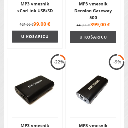
MP3 vmesnik
MP3 vmesnik
xCarLink USB/SD
Dension Gateway
500
99,00
€
399,00
€
121,00 €
449,00 €
U KOŠARICU
U KOŠARICU
-22%
-9%
MP3 vmesnik
MP3 vmesnik