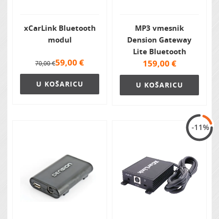
xCarLink Bluetooth
MP3 vmesnik
modul
Dension Gateway
Lite Bluetooth
59,00
€
159,00
€
70,00 €
U KOŠARICU
U KOŠARICU
-11%