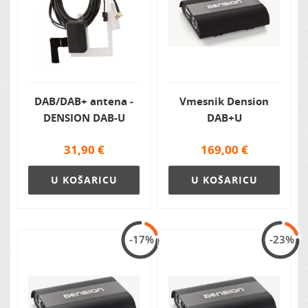
DAB/DAB+ antena -
Vmesnik Dension
DENSION DAB-U
DAB+U
31,90
€
169,00
€
U KOŠARICU
U KOŠARICU
-17%
-23%