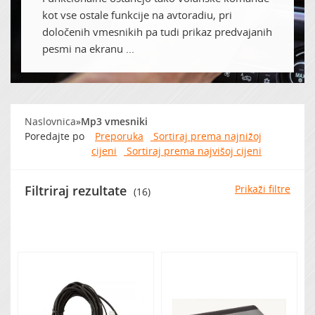
kot vse ostale funkcije na avtoradiu, pri
določenih vmesnikih pa tudi prikaz predvajanih
Zvočna izolacija
pesmi na ekranu ...
Naslovnica
»
Mp3 vmesniki
Poredajte po
Preporuka
Sortiraj prema najnižoj
cijeni
Sortiraj prema najvišoj cijeni
Filtriraj rezultate
Prikaži filtre
(16)