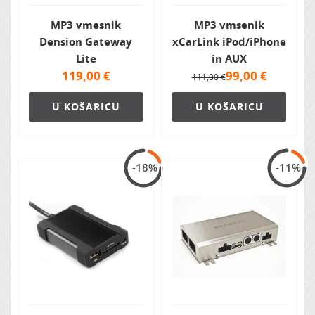
MP3 vmesnik
MP3 vmsenik
Dension Gateway
xCarLink iPod/iPhone
Lite
in AUX
119,00
€
99,00
€
111,00 €
U KOŠARICU
U KOŠARICU
-18%
-11%