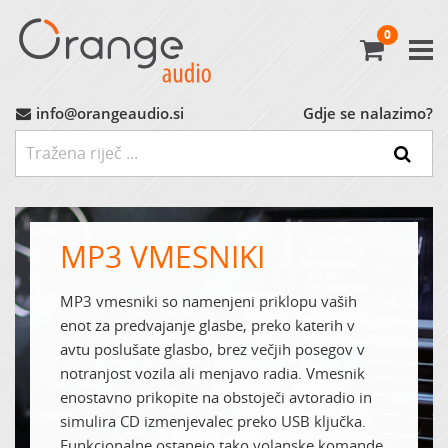
0
Avtoradio
Avtozvočniki
info@orangeaudio.si
Gdje se nalazimo?
Ojačevalci
Nizkotonci
MP3 VMESNIKI
MP3 Vmesniki
MP3 vmesniki so namenjeni priklopu vaših
enot za predvajanje glasbe, preko katerih v
Montažni Material
avtu poslušate glasbo, brez večjih posegov v
notranjost vozila ali menjavo radia. Vmesnik
Ostalo
enostavno prikopite na obstoječi avtoradio in
simulira CD izmenjevalec preko USB ključka.
MARKET (do -60%)
Funkcionalne ostanejo tako volanske komande