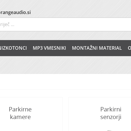
rangeaudio.si
NIZKOTONCI
MP3 VMESNIKI
MONTAŽNI MATERIAL
O
Parkirne
Parkirni
kamere
senzorji