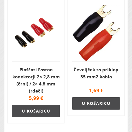
Ploščati Faston
Čeveljček za priklop
konektorji 2× 2,8 mm
35 mm2 kabla
(črni) / 2× 4,8 mm
1,69
€
(rdeči)
5,99
€
U KOŠARICU
U KOŠARICU