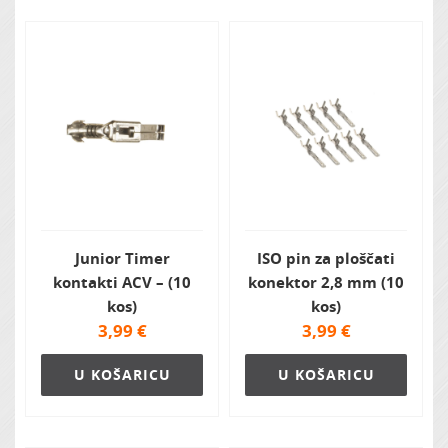
Zvočna izolacija
Junior Timer
ISO pin za ploščati
kontakti ACV – (10
konektor 2,8 mm (10
kos)
kos)
3,99
€
3,99
€
U KOŠARICU
U KOŠARICU