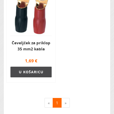
Čeveljček za priklop
35 mm2 kabla
1,69
€
U KOŠARICU
«
1
»