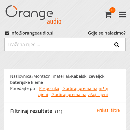
0
Avtoradio
Avtozvočniki
info@orangeaudio.si
Gdje se nalazimo?
Ojačevalci
Nizkotonci
Naslovnica
»
Montazni material
»
Kabelski ceveljcki
MP3 Vmesniki
baterijske kleme
Poredajte po
Preporuka
Sortiraj prema najnižoj
cijeni
Sortiraj prema najvišoj cijeni
Montažni Material
Filtriraj rezultate
Prikaži filtre
(11)
Ostalo
MARKET (do -60%)