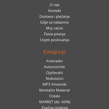
O nas
Kontakt
Dostava i plaćanje
Gdje se nalazimo
Moj račun
Česta pitanja
Uvjeti poslovanja
Kategorije
Avtoradio
Avtozvočniki
Ojačevalci
Nizkotonci
MP3 Vmesniki
Montažni Material
Ostalo
MARKET (do -60%)
Zvočna izolacija