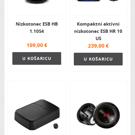
Nizkotonec ESB HB
Kompaktni aktivni
1.10S4
nizkotonec ESB HR 10
US
109,00
€
239,00
€
U KOŠARICU
U KOŠARICU