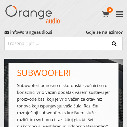
0
Avtoradio
Avtozvočniki
info@orangeaudio.si
Gdje se nalazimo?
Ojačevalci
Nizkotonci
SUBWOOFERI
MP3 Vmesniki
Subwooferi odnosno niskotonski zvučnici su u
konačnici vrlo važan dodatak vašem sustavu jer
Montažni Material
proizvode bas, koji je vrlo važan za čitav niz
tonova koji ispunjavaju vaša čula. Različiti
Ostalo
razmještaji subwoofera s kućištem služe
različitim svrhama i različitoj glazbi. Svi
MARKET (do -60%)
niskotonci s „ventiliranim odnosno Bassreflex“