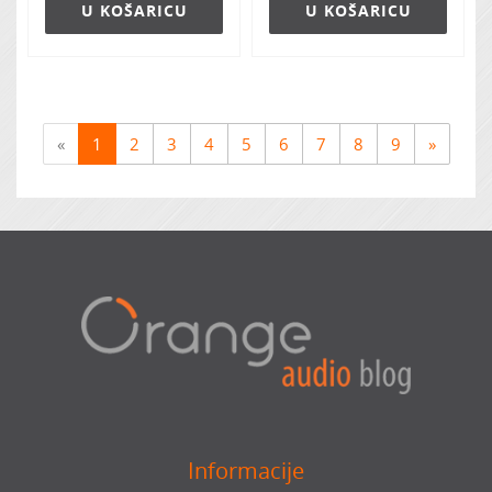
U KOŠARICU
U KOŠARICU
«
1
2
3
4
5
6
7
8
9
»
Informacije