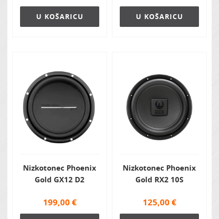
U KOŠARICU
U KOŠARICU
Nizkotonec Phoenix
Nizkotonec Phoenix
Gold GX12 D2
Gold RX2 10S
199,00
€
125,00
€