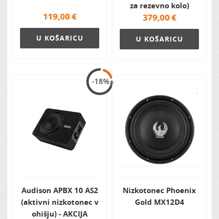
za rezevno kolo)
119,00
€
379,00
€
U KOŠARICU
U KOŠARICU
-18%
Audison APBX 10 AS2
Nizkotonec Phoenix
(aktivni nizkotonec v
Gold MX12D4
ohišju) - AKCIJA