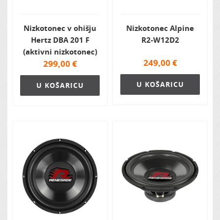
Nizkotonec v ohišju
Nizkotonec Alpine
Hertz DBA 201 F
R2-W12D2
(aktivni nizkotonec)
249,00
€
299,00
€
U KOŠARICU
U KOŠARICU