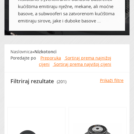
kućištima emitiraju nježne, mekane, ali moćne
basove, a subwooferi sa zatvorenom kućištima
Zvočna izolacija
emitiraju sirove, jake i duboke basove ...
Naslovnica
»
Nizkotonci
Poredajte po
Preporuka
Sortiraj prema najnižoj
cijeni
Sortiraj prema najvišoj cijeni
Filtriraj rezultate
Prikaži filtre
(201)