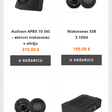
Audison APBX 10 S4S
Nizkotonec ESB
– aktivni nizkotonec
3.10D4
v ohišju
199,00
€
319,00
€
U KOŠARICU
U KOŠARICU