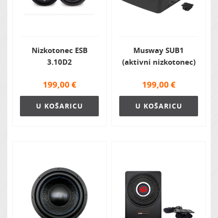
Nizkotonec ESB
Musway SUB1
3.10D2
(aktivni nizkotonec)
199,00
€
199,00
€
U KOŠARICU
U KOŠARICU