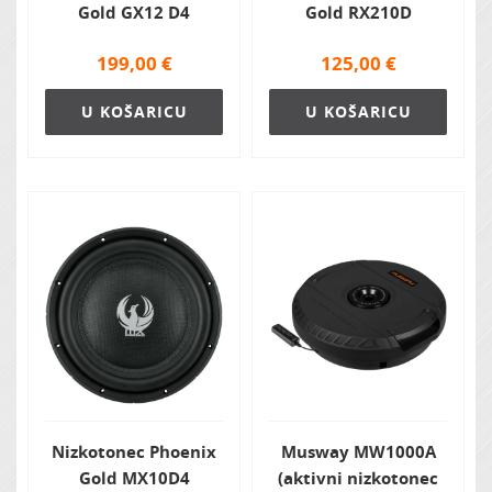
Gold GX12 D4
Gold RX210D
199,00
€
125,00
€
U KOŠARICU
U KOŠARICU
Nizkotonec Phoenix
Musway MW1000A
Gold MX10D4
(aktivni nizkotonec