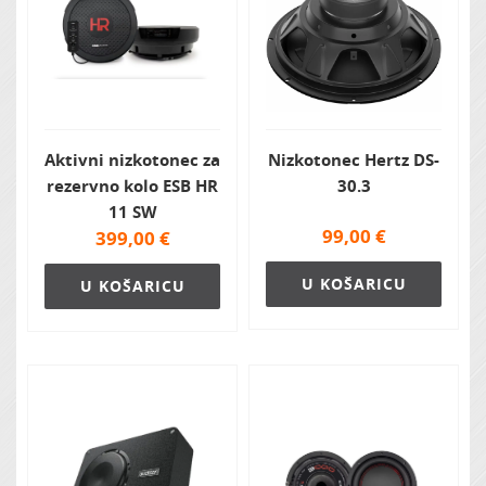
Aktivni nizkotonec za
Nizkotonec Hertz DS-
rezervno kolo ESB HR
30.3
11 SW
99,00
€
399,00
€
U KOŠARICU
U KOŠARICU