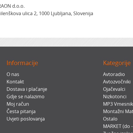
AON d.o.o.
ilenškova ulica 2, 1000 Ljubljana, Slovenija
Informacije
Kategorije
O nas
Avtoradio
Kontakt
Avtozvočniki
Dostava i plaćanje
Ojačevalci
Gdje se nalazimo
Nizkotonci
Moj račun
MP3 Vmesnik
Česta pitanja
Montažni Mat
Uvjeti poslovanja
Ostalo
MARKET (do 