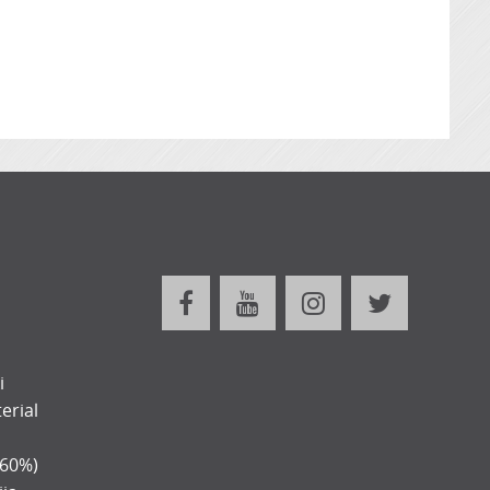
i
erial
-60%)