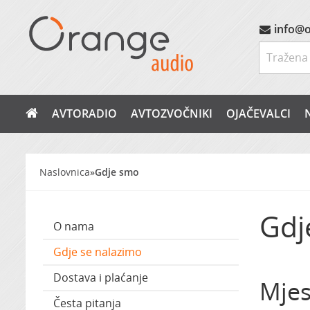
info@o
AVTORADIO
AVTOZVOČNIKI
OJAČEVALCI
Naslovnica
»
Gdje smo
Gdj
O nama
Gdje se nalazimo
Dostava i plaćanje
Mjes
Česta pitanja