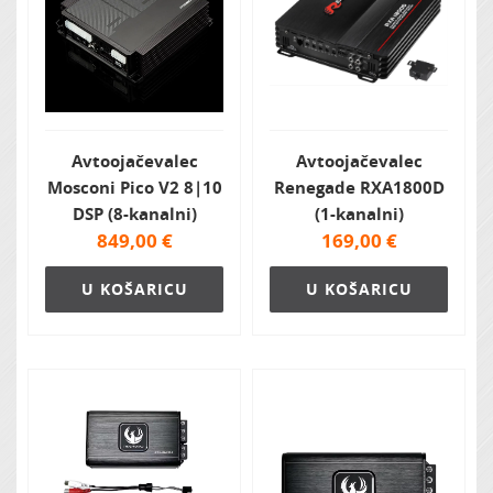
Avtoojačevalec
Avtoojačevalec
Mosconi Pico V2 8|10
Renegade RXA1800D
DSP (8-kanalni)
(1-kanalni)
849,00
€
169,00
€
U KOŠARICU
U KOŠARICU