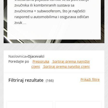
zvučnika ili kombiniranih sustava sa
zvučnicima + subwooferom, što je najčešći
Zvočna izolacija
raspored u automobilima i osigurava odličan
zvuk ...
Naslovnica
»
Ojacevalci
Poredajte po
Preporuka
Sortiraj prema najnižoj
cijeni
Sortiraj prema najvišoj cijeni
Filtriraj rezultate
Prikaži filtre
(166)