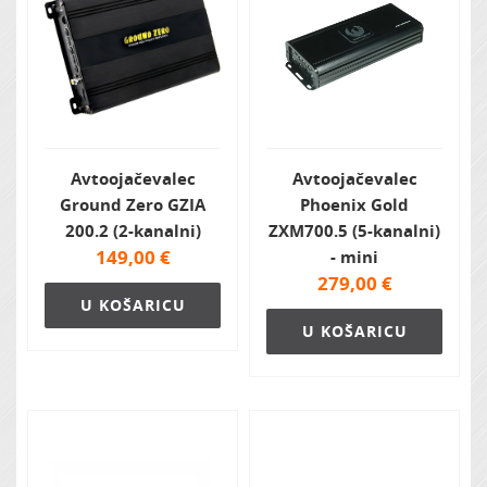
Avtoojačevalec
Avtoojačevalec
Ground Zero GZIA
Phoenix Gold
200.2 (2-kanalni)
ZXM700.5 (5-kanalni)
149,00
€
- mini
279,00
€
U KOŠARICU
U KOŠARICU