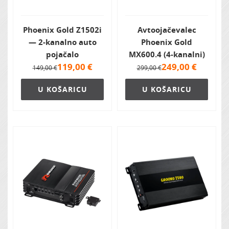
Phoenix Gold Z1502i
Avtoojačevalec
— 2-kanalno auto
Phoenix Gold
pojačalo
MX600.4 (4-kanalni)
119,00
€
249,00
€
149,00 €
299,00 €
U KOŠARICU
U KOŠARICU