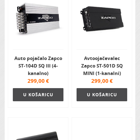
Auto pojačalo Zapco
Avtoojačevalec
ST-104D SQ III (4-
Zapco ST-501D SQ
kanalno)
MINI (1-kanalni)
299,00
€
299,00
€
U KOŠARICU
U KOŠARICU