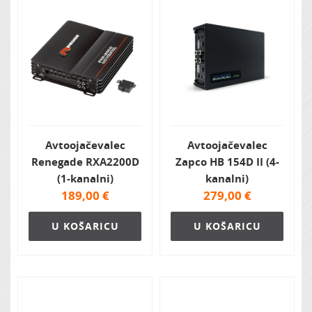
Avtoojačevalec
Avtoojačevalec
Renegade RXA2200D
Zapco HB 154D II (4-
(1-kanalni)
kanalni)
189,00
€
279,00
€
U KOŠARICU
U KOŠARICU