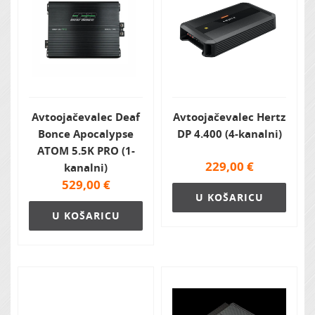
Avtoojačevalec Deaf
Avtoojačevalec Hertz
Bonce Apocalypse
DP 4.400 (4-kanalni)
ATOM 5.5K PRO (1-
229,00
€
kanalni)
529,00
€
U KOŠARICU
U KOŠARICU