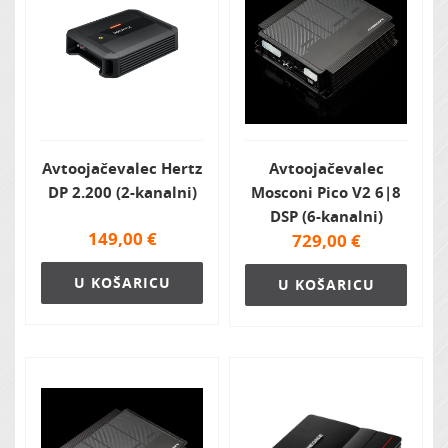
Avtoojačevalec Hertz
Avtoojačevalec
DP 2.200 (2-kanalni)
Mosconi Pico V2 6|8
DSP (6-kanalni)
149,00
€
729,00
€
U KOŠARICU
U KOŠARICU