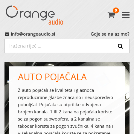
0
Avtoradio
Avtozvočniki
info@orangeaudio.si
Gdje se nalazimo?
Ojačevalci
Nizkotonci
AUTO POJAČALA
MP3 Vmesniki
Z auto pojačali se kvaliteta i glasnoća
reproducirane glazbe značajno i neusporedivo
Montažni Material
poboljšal. Pojačala su otprilike odvojena
brojem kanala. 1 ili 2 kanalna pojačala koriste
Ostalo
se za pogon subwoofera, a 2 kanalna se
također koriste za pogon zvučnika. 4 kanalna i
MARKET (do -60%)
višekanalna pojačala koriste se za pokretanje