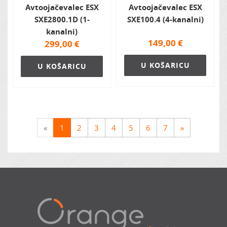
Avtoojačevalec ESX
Avtoojačevalec ESX
SXE2800.1D (1-
SXE100.4 (4-kanalni)
kanalni)
149,00
€
299,00
€
U KOŠARICU
U KOŠARICU
«
1
2
3
4
5
6
7
»