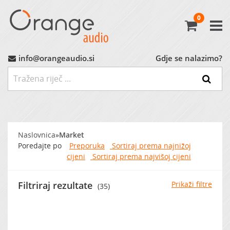
0
Avtoradio
Avtozvočniki
info@orangeaudio.si
Gdje se nalazimo?
Ojačevalci
Nizkotonci
Naslovnica
»
Market
MP3 Vmesniki
Poredajte po
Preporuka
Sortiraj prema najnižoj
cijeni
Sortiraj prema najvišoj cijeni
Montažni Material
Filtriraj rezultate
Prikaži filtre
(35)
Ostalo
MARKET (do -60%)