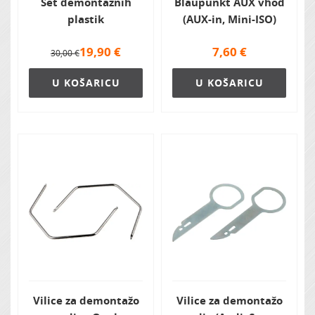
Set demontažnih
Blaupunkt AUX vhod
plastik
(AUX-in, Mini-ISO)
19,90
€
7,60
€
30,00 €
U KOŠARICU
U KOŠARICU
Vilice za demontažo
Vilice za demontažo