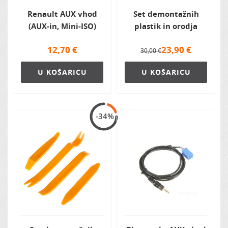
Renault AUX vhod
Set demontažnih
(AUX-in, Mini-ISO)
plastik in orodja
12,70
€
23,90
€
30,00 €
U KOŠARICU
U KOŠARICU
-34%