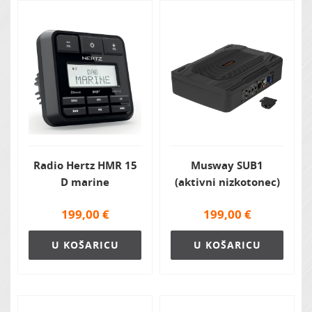
Zvočna izolacija
Radio Hertz HMR 15
Musway SUB1
D marine
(aktivni nizkotonec)
199,00
€
199,00
€
U KOŠARICU
U KOŠARICU