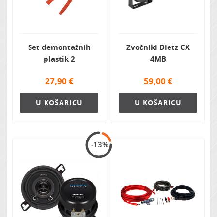
Set demontažnih
Zvočniki Dietz CX
plastik 2
4MB
27,90
€
59,00
€
U KOŠARICU
U KOŠARICU
-13%