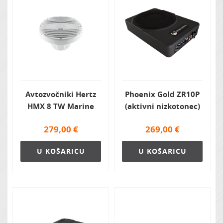
Avtozvočniki Hertz
Phoenix Gold ZR10P
HMX 8 TW Marine
(aktivni nizkotonec)
279,00
€
269,00
€
U KOŠARICU
U KOŠARICU