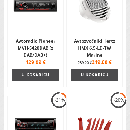
Avtoradio Pioneer
Avtozvočniki Hertz
MVH-S420DAB (z
HMX 6.5-LD-TW
DAB/DAB+)
Marine
129,99
€
219,00
€
239,00 €
U KOŠARICU
U KOŠARICU
-21%
-20%