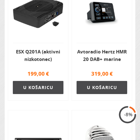
ESX Q201A (aktivni
Avtoradio Hertz HMR
nizkotonec)
20 DAB+ marine
199,00
€
319,00
€
U KOŠARICU
U KOŠARICU
-8%