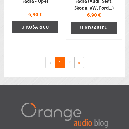
radia - Opel
radia (Audi, Seat,
Škoda, VW, Ford...)
6,90
€
6,90
€
U KOŠARICU
U KOŠARICU
«
1
2
»