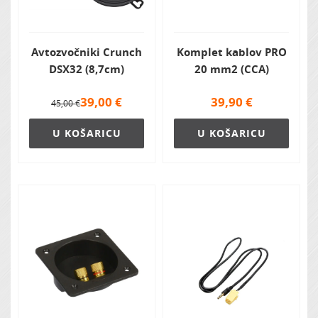
Avtozvočniki Crunch
Komplet kablov PRO
DSX32 (8,7cm)
20 mm2 (CCA)
39,00
€
39,90
€
45,00 €
U KOŠARICU
U KOŠARICU