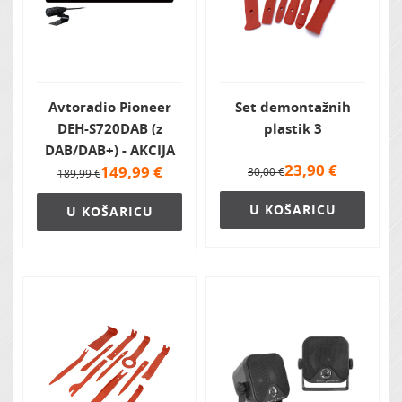
Avtoradio Pioneer
Set demontažnih
DEH-S720DAB (z
plastik 3
DAB/DAB+) - AKCIJA
23,90
€
149,99
€
30,00 €
189,99 €
U KOŠARICU
U KOŠARICU