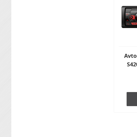
Avto
S42