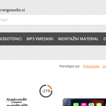
rangeaudio.si
NIZKOTONCI
MP3 VMESNIKI
MONTAŽNI MATERIAL
O
Poredajte po
Preporuka
So
-21%