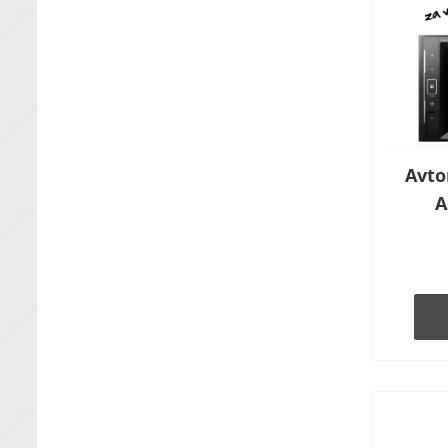
Avto
A