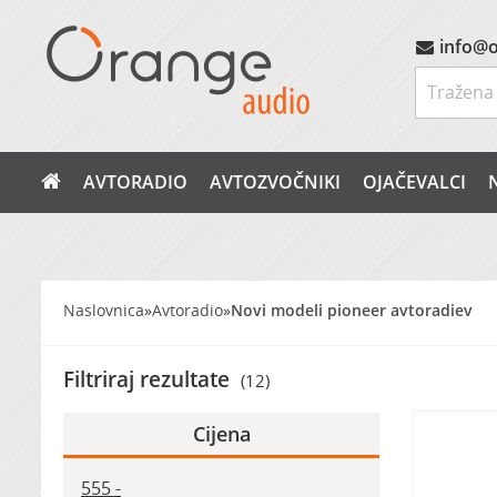
info@o
AVTORADIO
AVTOZVOČNIKI
OJAČEVALCI
Naslovnica
»
Avtoradio
»
Novi modeli pioneer avtoradiev
Filtriraj rezultate
(12)
Cijena
555 -