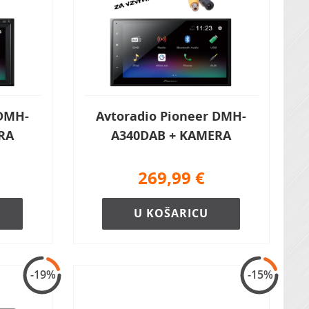
 DMH-
Avtoradio Pioneer DMH-
RA
A340DAB + KAMERA
269,99
€
U KOŠARICU
-19%
-15%