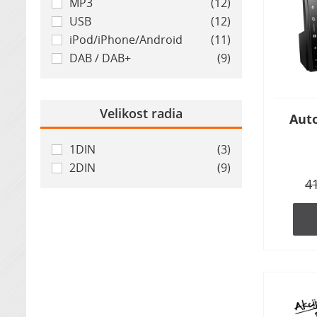
MP3
(12)
USB
(12)
iPod/iPhone/Android
(11)
DAB / DAB+
(9)
Velikost radia
Auto
1DIN
(3)
2DIN
(9)
4