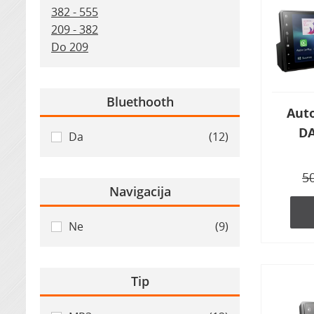
382 - 555
209 - 382
Do 209
Bluethooth
Auto
D
Da
(12)
5
Navigacija
Ne
(9)
Tip