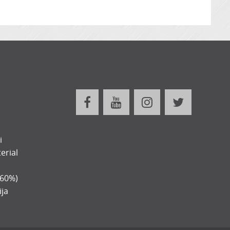
i
erial
-60%)
ija