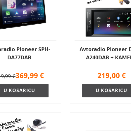
radio Pioneer SPH-
Avtoradio Pioneer
DA77DAB
A240DAB + KAME
369,99
€
219,00
€
19,99 €
U KOŠARICU
U KOŠARICU