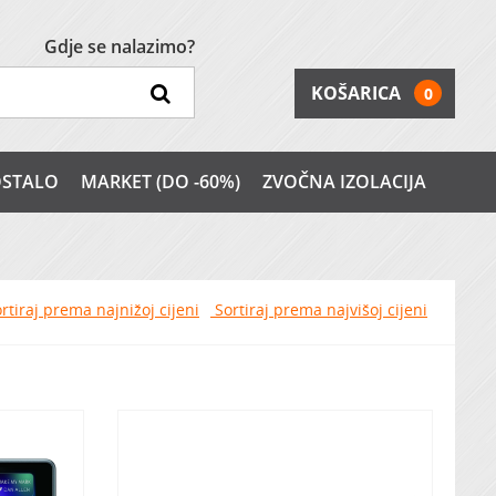
Gdje se nalazimo?
KOŠARICA
0
STALO
MARKET (DO -60%)
ZVOČNA IZOLACIJA
rtiraj prema najnižoj cijeni
Sortiraj prema najvišoj cijeni