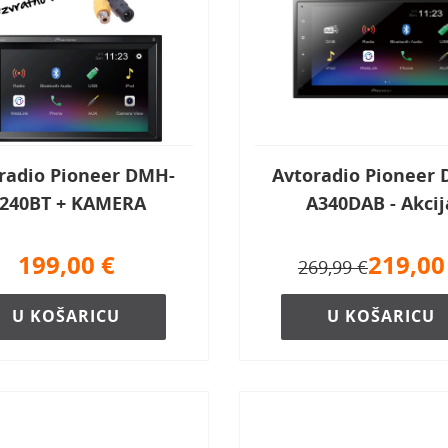
radio Pioneer DMH-
Avtoradio Pioneer
240BT + KAMERA
A340DAB - Akcij
199,00
€
219,00
269,99 €
U KOŠARICU
U KOŠARICU