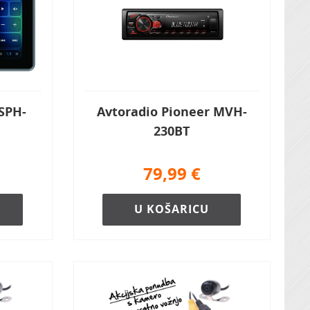
SPH-
Avtoradio Pioneer MVH-
230BT
79,99
€
U KOŠARICU