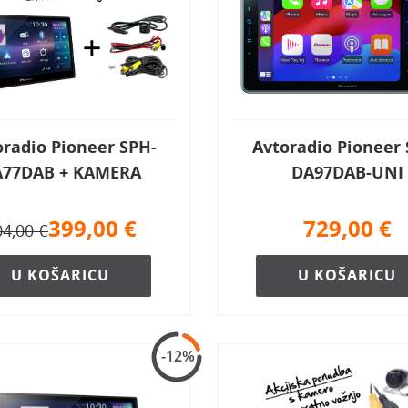
radio Pioneer SPH-
Avtoradio Pioneer 
A77DAB + KAMERA
DA97DAB-UNI
399,00
€
729,00
€
04,00 €
U KOŠARICU
U KOŠARICU
-12%