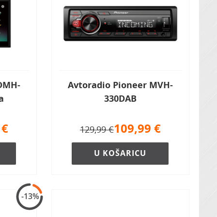
 DMH-
Avtoradio Pioneer MVH-
a
330DAB
€
109,99
€
129,99 €
U KOŠARICU
-13%