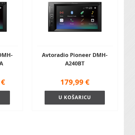
 DMH-
Avtoradio Pioneer DMH-
JA
A240BT
€
179,99
€
U KOŠARICU