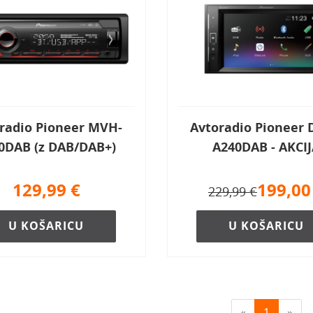
radio Pioneer MVH-
Avtoradio Pioneer
0DAB (z DAB/DAB+)
A240DAB - AKCI
129,99
€
199,00
229,99 €
U KOŠARICU
U KOŠARICU
«
1
»