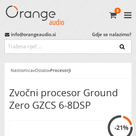
0
Avtoradio
Avtozvočniki
info@orangeaudio.si
Gdje se nalazimo?
Ojačevalci
Nizkotonci
Naslovnica
»
Ostalo
»
Procesorji
MP3 Vmesniki
Zvočni procesor Ground
Montažni Material
Zero GZCS 6-8DSP
Ostalo
-21%
MARKET (do -60%)