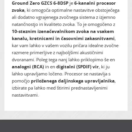
Ground Zero GZCS 6-8DSP
je
6-kanalni procesor
zvoka
, ki omogoča optimalne nastavitve obstoječega
ali dodatno vgrajenega zvočnega sistema z izjemno
natančnostjo in kvaliteto zvoka. To je omogočeno z
10-steznim izenačevalnikom zvoka na vsakem
kanalu, kretnicami in časovnimi zakasnitvami
,
kar vam lahko v vašem vozilu pričara idealne zvočne
razmere primerljive z najboljšimi akustičnimi
dvoranami. Poleg tega nanj lahko priklopimo še en
analogni (RCA)
in en
digitalni (SPDIF) vir
, ki ju
lahko upravljamo ločeno. Procesor se nastavlja s
pomočjo
priloženega daljinskega upravljalnika
,
izbirate pa lahko med štirimi prednastavljenimi
nastavitvami.