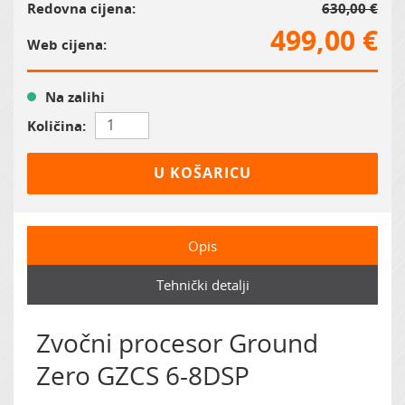
Redovna cijena:
630,00 €
499,00 €
Web cijena:
Na zalihi
Količina:
U KOŠARICU
Opis
Tehnički detalji
Zvočni procesor Ground
Zero GZCS 6-8DSP