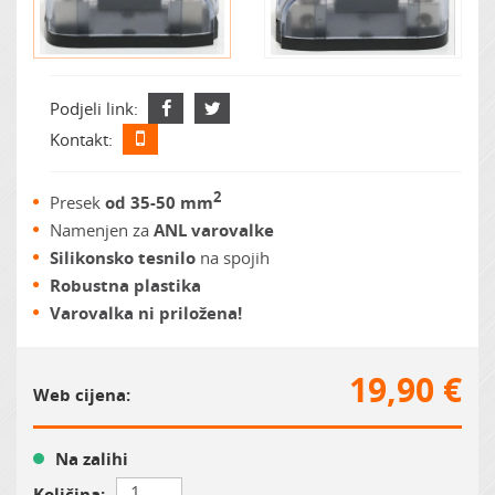
Podjeli link:
Kontakt:
2
Presek
od 35-50 mm
Namenjen za
ANL varovalke
Silikonsko tesnilo
na spojih
Robustna plastika
Varovalka ni priložena!
19,90 €
Web cijena:
Na zalihi
Količina: