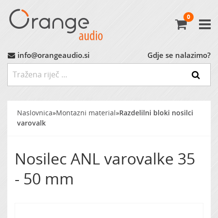
0
Avtoradio
Avtozvočniki
info@orangeaudio.si
Gdje se nalazimo?
Ojačevalci
Nizkotonci
Naslovnica
»
Montazni material
»
Razdelilni bloki nosilci
varovalk
MP3 Vmesniki
Nosilec ANL varovalke 35
Montažni Material
- 50 mm
Ostalo
MARKET (do -60%)