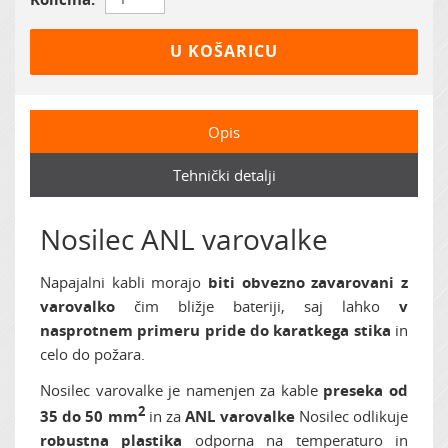
U KOŠARICU
Opis
Tehnički detalji
Nosilec ANL varovalke
Napajalni kabli morajo
biti obvezno zavarovani z
varovalko
čim bližje bateriji, saj lahko
v
nasprotnem primeru pride do karatkega stika
in
celo do požara.
Nosilec varovalke je namenjen za kable
preseka od
2
35 do 50 mm
in za
ANL varovalke
Nosilec odlikuje
robustna plastika
odporna na temperaturo in