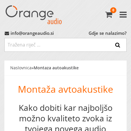
0
Avtoradio
Avtozvočniki
info@orangeaudio.si
Gdje se nalazimo?
Ojačevalci
Nizkotonci
Naslovnica
»
Montaza autoakustike
MP3 Vmesniki
Montaža avtoakustike
Montažni Material
Kako dobiti kar najboljšo
Ostalo
možno kvaliteto zvoka iz
tvojega novega audio
MARKET (do -60%)