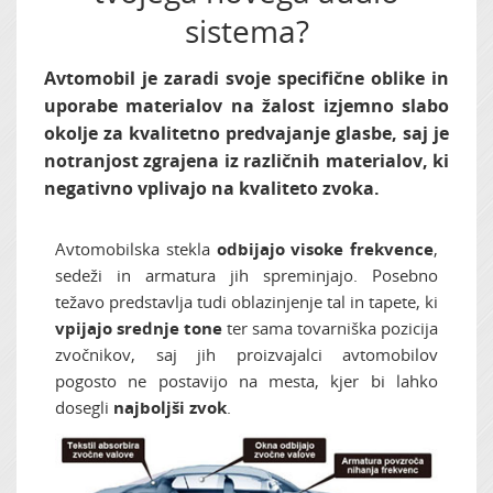
sistema?
Zvočna izolacija
Avtomobil je zaradi svoje specifične oblike in
uporabe materialov na žalost izjemno slabo
okolje za kvalitetno predvajanje glasbe, saj je
notranjost zgrajena iz različnih materialov, ki
negativno vplivajo na kvaliteto zvoka.
Avtomobilska stekla
odbijajo visoke frekvence
,
sedeži in armatura jih spreminjajo. Posebno
težavo predstavlja tudi oblazinjenje tal in tapete, ki
vpijajo srednje tone
ter sama tovarniška pozicija
zvočnikov, saj jih proizvajalci avtomobilov
pogosto ne postavijo na mesta, kjer bi lahko
dosegli
najboljši zvok
.